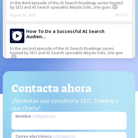
In the third episode of the AI Search Roadmap series hosted
...
by SEO and AI Search specialist Aleyda Solis, she goes
August 02, 2026
00:27:10
How To Do a Successful AI Search
Audien...
In the second episode of the AI Search Roadmap series
hosted by SEO and AI Search specialist Aleyda Solis, she goe
...
July 22, 2026
00:25:27
AI Search Optimization (GEO,
Contacta ahora
AEO): What...
In the first episode of the AI Search Roadmap series hosted by
¿Necesitas una consultoría SEO, Training o
...
SEO and AI Search specialist Aleyda Solis, she goes
una Charla?
July 12, 2026
00:41:40
Nombre
(obligatorio)
The top SEO tip for 2026 of +12
SEO spe...
Correo electrónico
(obligatorio)