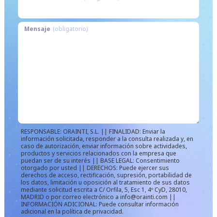
Learn about the top SEO tip for 2026 of +12 SEO specialists,
...
including Crystal Carter, Chris Green, Jonathan Jones
December 20, 2025
Mensaje
(obligatorio)
00:07:13
SEO Predictions and expectations
of +20...
Learn about the SEO predictions and expectations from top
...
specialists, featuring John Mueller, Barry Schwartz, Daw
December 18, 2025
00:10:01
​OpenAI has introduced shopping
RESPONSABLE: ORAINTI, S.L. || FINALIDAD: Enviar la
resea...
información solicitada, responder a la consulta realizada y, en
caso de autorización, enviar información sobre actividades,
The top SEO & AI Search News of the Week with #SEOFOMO
productos y servicios relacionados con la empresa que
...
TL;DR 👇 * ​OpenAI has introduced shopping research
puedan ser de su interés || BASE LEGAL: Consentimiento
otorgado por usted || DERECHOS: Puede ejercer sus
December 01, 2025
00:05:38
derechos de acceso, rectificación, supresión, portabilidad de
los datos, limitación u oposición al tratamiento de sus datos
mediante solicitud escrita a C/ Orfila, 5, Esc 1, 4º CyD, 28010,
OpenAI announces Instant
MADRID o por correo electrónico a info@orainti.com ||
INFORMACIÓN ADICIONAL: Puede consultar información
Checkout and t...
adicional en la política de privacidad.