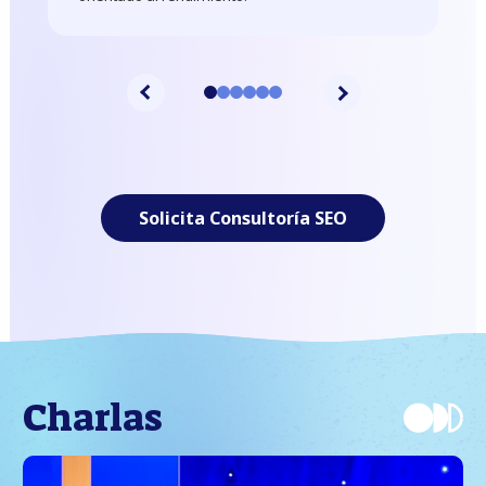
1
2
3
4
5
6
Solicita Consultoría SEO
Charlas