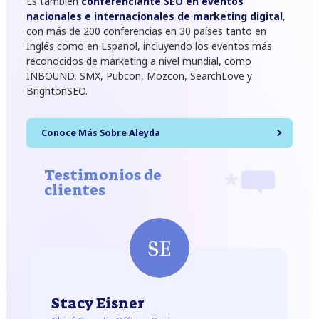
Es también
conferenciante SEO en eventos
nacionales e internacionales de marketing digital
,
con más de 200 conferencias en 30 países tanto en
Inglés como en Español, incluyendo los eventos más
reconocidos de marketing a nivel mundial, como
INBOUND, SMX, Pubcon, Mozcon, SearchLove y
BrightonSEO.
Conoce Más Sobre Aleyda
Testimonios de
clientes
Stacy Eisner
P