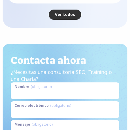
Ver todos
Contacta ahora
¿Necesitas una consultoría SEO, Training o
una Charla?
Nombre
(obligatorio)
Correo electrónico
(obligatorio)
Mensaje
(obligatorio)