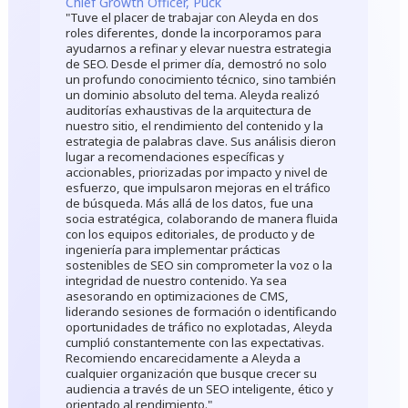
Chief Growth Officer, Puck
Se
"Tuve el placer de trabajar con Aleyda en dos
"T
roles diferentes, donde la incorporamos para
ex
ayudarnos a refinar y elevar nuestra estrategia
ma
de
de SEO. Desde el primer día, demostró no solo
va
a,
un profundo conocimiento técnico, sino también
ap
un dominio absoluto del tema. Aleyda realizó
co
O
auditorías exhaustivas de la arquitectura de
y 
nuestro sitio, el rendimiento del contenido y la
nu
estrategia de palabras clave. Sus análisis dieron
SE
a
lugar a recomendaciones específicas y
ma
accionables, priorizadas por impacto y nivel de
ba
esfuerzo, que impulsaron mejoras en el tráfico
al
de búsqueda. Más allá de los datos, fue una
socia estratégica, colaborando de manera fluida
con los equipos editoriales, de producto y de
ingeniería para implementar prácticas
sostenibles de SEO sin comprometer la voz o la
integridad de nuestro contenido. Ya sea
asesorando en optimizaciones de CMS,
liderando sesiones de formación o identificando
oportunidades de tráfico no explotadas, Aleyda
cumplió constantemente con las expectativas.
Recomiendo encarecidamente a Aleyda a
cualquier organización que busque crecer su
audiencia a través de un SEO inteligente, ético y
orientado al rendimiento."